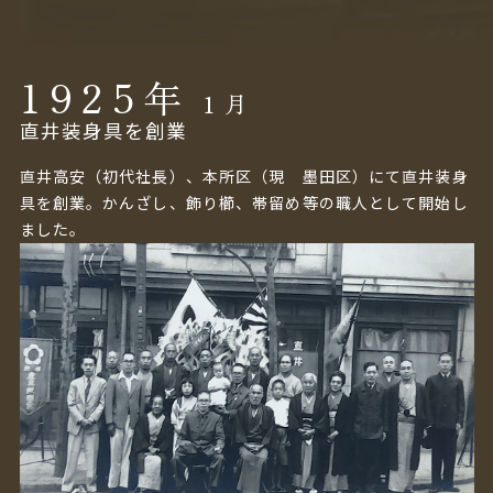
1925
年
1月
直井装身具を創業
直井高安（初代社長）、本所区（現 墨田区）にて直井装身
具を創業。かんざし、飾り櫛、帯留め等の職人として開始し
ました。