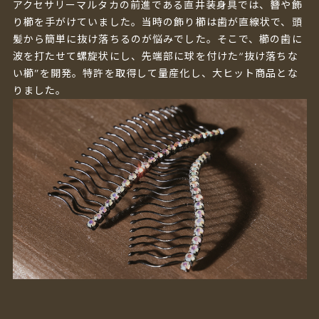
アクセサリーマルタカの前進である直井装身具では、簪や飾
り櫛を手がけていました。当時の飾り櫛は歯が直線状で、頭
髪から簡単に抜け落ちるのが悩みでした。そこで、櫛の歯に
波を打たせて螺旋状にし、先端部に球を付けた“抜け落ちな
い櫛”を開発。特許を取得して量産化し、大ヒット商品とな
りました。