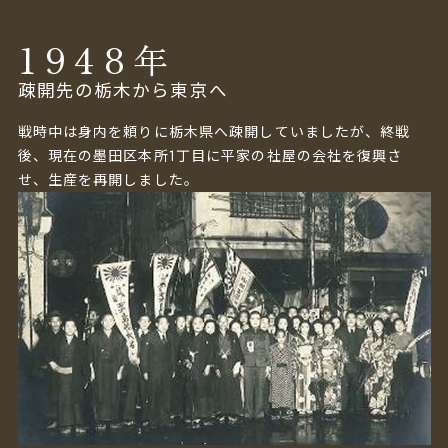
1948
年
疎開先の栃木から東京へ
戦時中は身内を頼りに栃木県へ疎開していましたが、終戦
後、現在の墨田区本所1丁目に平家の社屋の会社を復興さ
せ、生産を再開しました。