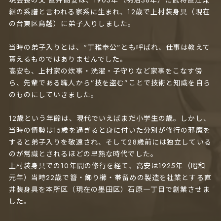
現会長の父 直井高安は、1903年（明治38年）に武将直江兼
継の系譜と言われる家系に生まれ、12歳で上村装身具（現在
の台東区鳥越）に弟子入りしました。
当時の弟子入りとは、“丁稚奉公”とも呼ばれ、仕事は教えて
貰えるものではありませんでした。
高安も、上村家の炊事・洗濯・子守りなど家事をこなす傍
ら、先輩である職人から”技を盗む”ことで技術と知識を自ら
のものにしていきました。
12歳という年齢は、現代でいえばまだ小学生の歳。しかし、
当時の情勢は15歳を過ぎると身に付いた分別が修行の邪魔を
すると弟子入りを敬遠され、そして28歳前には独立している
のが常識とされるほどの早熟な時代でした。
上村装身具での10年間の修行を経て、高安は1925年（昭和
元年）当時22歳で簪・飾り櫛・帯留めの製造を社業とする直
井装身具を本所区（現在の墨田区）石原一丁目で創業させま
した。