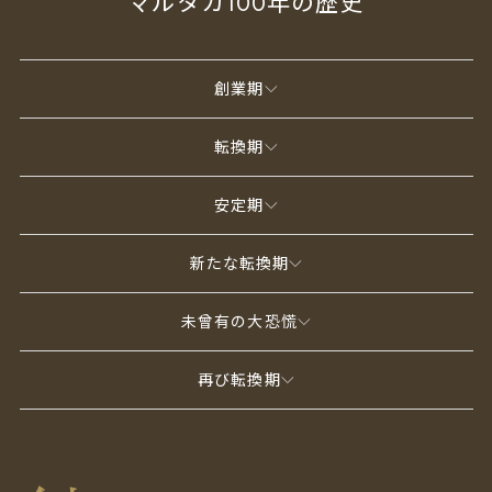
マルタカ100年の歴史
創業期
転換期
安定期
新たな転換期
未曾有の大恐慌
再び転換期