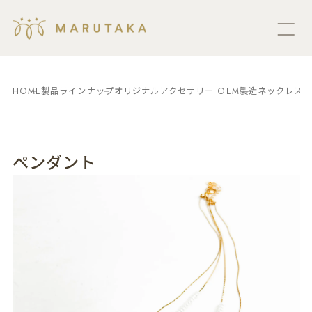
HOME
製品ラインナップ
オリジナルアクセサリー OEM製造
ネックレス／
ペンダント